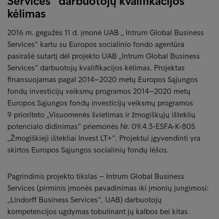
Services“ darbuotojų kvalifikacijos
kėlimas
2016 m. gegužės 11 d. įmonė UAB „ Intrum Global Business
Services“ kartu su Europos socialinio fondo agentūra
pasirašė sutartį dėl projekto UAB „Intrum Global Business
Services“ darbuotojų kvalifikacijos kėlimas. Projektas
finansuojamas pagal 2014–2020 metų Europos Sąjungos
fondų investicijų veiksmų programos 2014–2020 metų
Europos Sąjungos fondų investicijų veiksmų programos
9 prioriteto „Visuomenės švietimas ir žmogiškųjų išteklių
potencialo didinimas“ priemonės Nr. 09.4.3-ESFA-K-805
„Žmogiškieji ištekliai Invest LT+“. Projektui įgyvendinti yra
skirtos Europos Sąjungos socialinių fondų lėšos.
Pagrindinis projekto tikslas – Intrum Global Business
Services (pirminis įmonės pavadinimas iki įmonių jungimosi:
„Lindorff Business Services“, UAB) darbuotojų
kompetencijos ugdymas tobulinant jų kalbos bei kitas