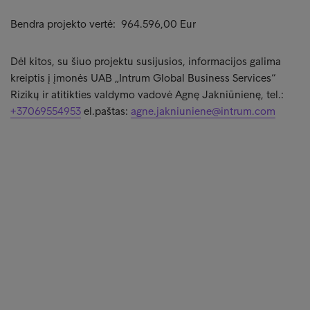
Bendra projekto vertė: 964.596,00 Eur
Dėl kitos, su šiuo projektu susijusios, informacijos galima
kreiptis į įmonės UAB „Intrum Global Business Services“
Rizikų ir atitikties valdymo vadovė Agnę Jakniūnienę, tel.:
+37069554953
el.paštas:
agne.jakniuniene@intrum.com