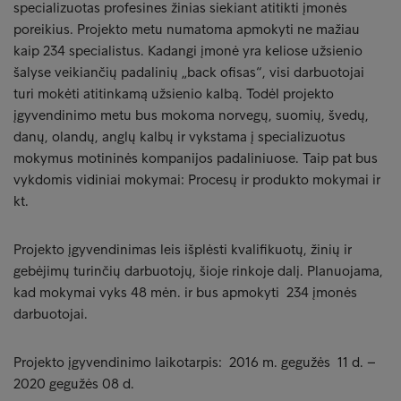
specializuotas profesines žinias siekiant atitikti įmonės
poreikius. Projekto metu numatoma apmokyti ne mažiau
kaip 234 specialistus. Kadangi įmonė yra keliose užsienio
šalyse veikiančių padalinių „back ofisas“, visi darbuotojai
turi mokėti atitinkamą užsienio kalbą. Todėl projekto
įgyvendinimo metu bus mokoma norvegų, suomių, švedų,
danų, olandų, anglų kalbų ir vykstama į specializuotus
mokymus motininės kompanijos padaliniuose. Taip pat bus
vykdomis vidiniai mokymai: Procesų ir produkto mokymai ir
kt.
Projekto įgyvendinimas leis išplėsti kvalifikuotų, žinių ir
gebėjimų turinčių darbuotojų, šioje rinkoje dalį. Planuojama,
kad mokymai vyks 48 mėn. ir bus apmokyti 234 įmonės
darbuotojai.
Projekto įgyvendinimo laikotarpis: 2016 m. gegužės 11 d. –
2020 gegužės 08 d.