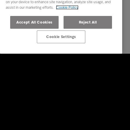
on your device to enhance site navigation, analyze site usage, and
assist in our marketing efforts.
Cookie Policy
Accept All Cookies
Reject All
Cookie Settings
GBS
About Intrum GBS
Career Intrum GBS
Contact